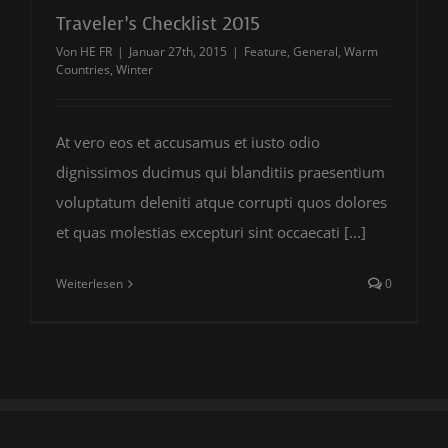
Traveler’s Checklist 2015
Von
HE FR
|
Januar 27th, 2015
|
Feature
,
General
,
Warm
Countries
,
Winter
At vero eos et accusamus et iusto odio
dignissimos ducimus qui blanditiis praesentium
voluptatum deleniti atque corrupti quos dolores
et quas molestias excepturi sint occaecati [...]
Weiterlesen
0