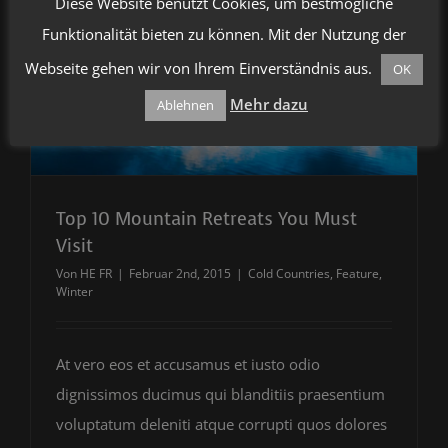
Diese Website benutzt Cookies, um bestmögliche
Funktionalität bieten zu können. Mit der Nutzung der
Webseite gehen wir von Ihrem Einverständnis aus.
OK
Mehr dazu
Ablehnen
Top 10 Mountain Retreats You Must
Visit
Von
HE FR
|
Februar 2nd, 2015
|
Cold Countries
,
Feature
,
Winter
At vero eos et accusamus et iusto odio
dignissimos ducimus qui blanditiis praesentium
voluptatum deleniti atque corrupti quos dolores