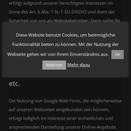
erfolgt aufgrund unserer berechtigten Interessen im
Sinne des Art. 6 Abs. 1 lit. f. EU-DSGVO und dient der
Sicherheit von uns als Websitebetreiber: Denn sollte Ihr
Kommentar gegen geltendes Recht verstoßen, können
Diese Website benutzt Cookies, um bestmögliche
wir dafür belangt werden, weshalb wir ein Interesse an
Funktionalität bieten zu können. Mit der Nutzung der
der Identität des Kommentar- bzw. Beitragsautors
Webseite gehen wir von Ihrem Einverständnis aus.
OK
haben.
Mehr dazu
Ablehnen
Google Web Fonts, Google Analytics
etc.
Die Nutzung von Google Web Fonts, die möglicherweise
auf unseren Webseiten eingebunden sein können,
erfolgt lediglich im Interesse einer einheitlichen und
ansprechenden Darstellung unserer Online-Angebote.