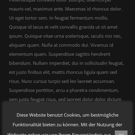
mauris vel, maximus ante. Maecenas id rhoncus dolor.
Ut eget tortor sem. In feugiat fermentum mollis.
Quisque id lacus et velit convallis gravida ut sit amet
ipsum. Quisque vitae urna scelerisque, iaculis nisi nec,
aliquam quam. Nulla at commodo dui. Vivamus id
elementum quam. Suspendisse sagittis hendrerit
bibendum. Nullam imperdiet, dui in sollicitudin feugiat,
est justo finibus elit, mattis rhoncus ligula quam sed
risus. Nunc cursus turpis sed leo laoreet accumsan.
Suspendisse porttitor, arcu a pharetra condimentum,
sem justo feugiat risus, sed laoreet dolor dolor dictum
velit.
Diese Website benutzt Cookies, um bestmögliche
Morbi cursus erat sit amet mauris tempor convallis.
Funktionalität bieten zu können. Mit der Nutzung der
Mauris fermentum mauris velit, tempor pretium mi
Webseite gehen wir von Ihrem Einverständnis aus.
OK