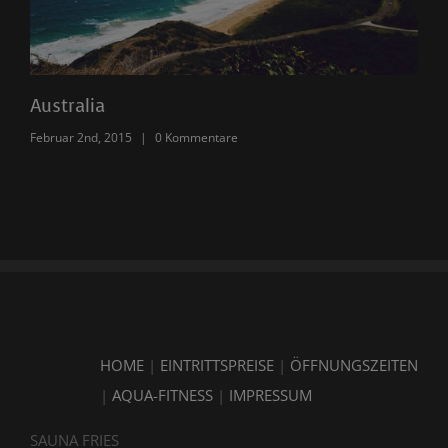
Australia
Ar
Februar 2nd, 2015
|
0 Kommentare
Feb
HOME
|
EINTRITTSPREISE
|
ÖFFNUNGSZEITEN
|
AQUA-FITNESS
|
IMPRESSUM
SAUNA FRIES