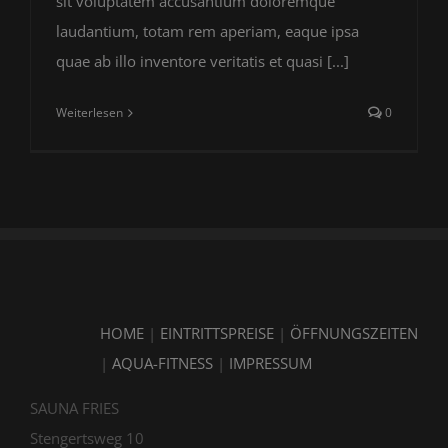
sit voluptatem accusantium doloremque
laudantium, totam rem aperiam, eaque ipsa
quae ab illo inventore veritatis et quasi [...]
Weiterlesen
0
HOME
|
EINTRITTSPREISE
|
ÖFFNUNGSZEITEN
|
AQUA-FITNESS
|
IMPRESSUM
SAUNA FRIES
Stengertsweg 10