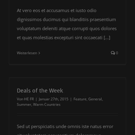
At vero eos et accusamus et iusto odio
dignissimos ducimus qui blanditiis praesentium
voluptatum deleniti atque corrupti quos dolores
et quas molestias excepturi sint occaecati [...]
Weiterlesen
0
Deals of the Week
Von
HE FR
|
Januar 27th, 2015
|
Feature
,
General
,
Summer
,
Warm Countries
Sed ut perspiciatis unde omnis iste natus error