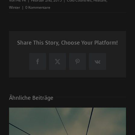
Von
HE FR
|
Februar 2nd, 2015
|
Cold Countries
,
Feature
,
Winter
|
0 Kommentare
Share This Story, Choose Your Platform!
Facebook
X
Pinterest
Vk
Ähnliche Beiträge