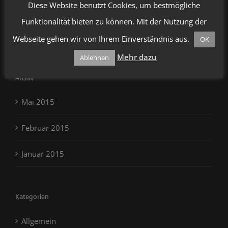
Diese Website benutzt Cookies, um bestmögliche
Neueste Kommentare
Funktionalität bieten zu können. Mit der Nutzung der
Mr WordPress
zu
SAUNA-FRIES
Webseite gehen wir von Ihrem Einverständnis aus.
OK
Mehr dazu
Ablehnen
Archiv
Mai 2015
Februar 2015
Januar 2015
Kategorien
Allgemein