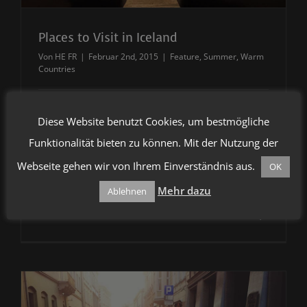
Places to Visit in Iceland
Von
HE FR
|
Februar 2nd, 2015
|
Feature
,
Summer
,
Warm
Countries
Lorem ipsum dolor sit amet, consectetur
Diese Website benutzt Cookies, um bestmögliche
adipiscing elit, sed do eiusmod tempor
Funktionalität bieten zu können. Mit der Nutzung der
incididunt ut labore et dolore magna aliqua. Ut
Webseite gehen wir von Ihrem Einverständnis aus.
OK
enim ad minim veniam, quis [...]
Mehr dazu
Ablehnen
Weiterlesen
0