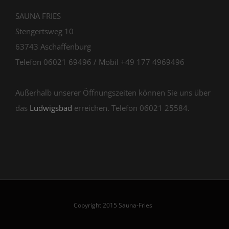
SAUNA FRIES
Stengertsweg 10
63743 Aschaffenburg
Telefon 06021 69496 / Mobil +49 177 4969496
Außerhalb unserer Öffnungszeiten können Sie uns über
das
Ludwigsbad
erreichen. Telefon 06021 25584.
Copyright 2015 Sauna-Fries