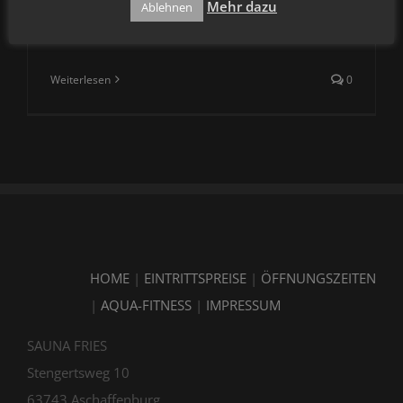
voluptatum deleniti atque corrupti quos dolores
Mehr dazu
Ablehnen
et quas molestias excepturi sint occaecati [...]
Weiterlesen
0
HOME
|
EINTRITTSPREISE
|
ÖFFNUNGSZEITEN
|
AQUA-FITNESS
|
IMPRESSUM
SAUNA FRIES
Stengertsweg 10
63743 Aschaffenburg