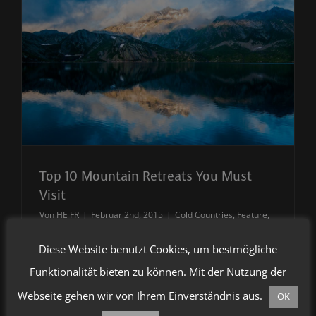
Top 10 Mountain Retreats You Must
Visit
Von
HE FR
|
Februar 2nd, 2015
|
Cold Countries
,
Feature
,
Winter
Diese Website benutzt Cookies, um bestmögliche
Funktionalität bieten zu können. Mit der Nutzung der
At vero eos et accusamus et iusto odio
Webseite gehen wir von Ihrem Einverständnis aus.
OK
dignissimos ducimus qui blanditiis praesentium